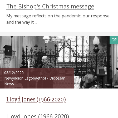
The Bishop's Christmas message
My message reflects on the pandemic, our response
and the way it ...
08/12/2020
Newyddion Esgobaethol
/
Diocesan
News
Lloyd Jones (1966-2020)
Lloyd Jones (1966-2020)