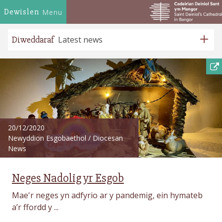
Dewislen
Menu
Diweddaraf
Latest news
20/12/2020
Newyddion Esgobaethol
/
Diocesan
News
Neges Nadolig yr Esgob
Mae'r neges yn adfyrio ar y pandemig, ein hymateb
a’r ffordd y ...