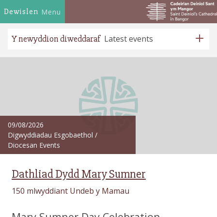
Dewislen
Menu
Y newyddion diweddaraf
Latest events
09/08/2026
Digwyddiadau Esgobaethol
/
Diocesan Events
Dathliad Dydd Mary Sumner
150 mlwyddiant Undeb y Mamau
Mary Sumner Day Celebration